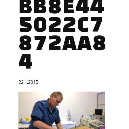
BB8E44
5022C7
872AA8
4
22.1.2015