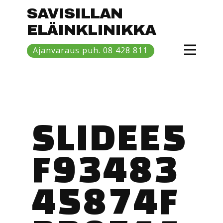
SAVISILLAN
ELÄINKLINIKKA
Etusivu
Ajanvaraus puh. 08 428 811
Hinnasto
Eläinlääkärit
Savisilta
SLIDEE5
F93483
45874F