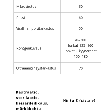
Mikrosirutus
30
Passi
60
Virallinen polvitarkastus
50
70–300
lonkat 125–160
Röntgenkuvaus
lonkat + kyynärpäät
150–180
Ultraäänitiineystarkastus
70
Kastraatio,
sterilaatio,
Hinta € (sis.alv)
keisarileikkaus,
märkäkohtu