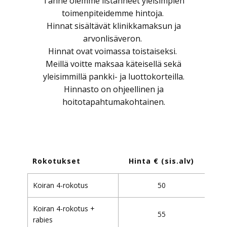
Tänne olemme listanneet yleisimpien
toimenpiteidemme hintoja.
Hinnat sisältävät klinikkamaksun ja
arvonlisäveron.
Hinnat ovat voimassa toistaiseksi.
Meillä voitte maksaa käteisellä sekä
yleisimmillä pankki- ja luottokorteilla.
Hinnasto on ohjeellinen ja
hoitotapahtumakohtainen.
Rokotukset
Hinta € (sis.alv)
Koiran 4-rokotus
50
Koiran 4-rokotus +
55
rabies