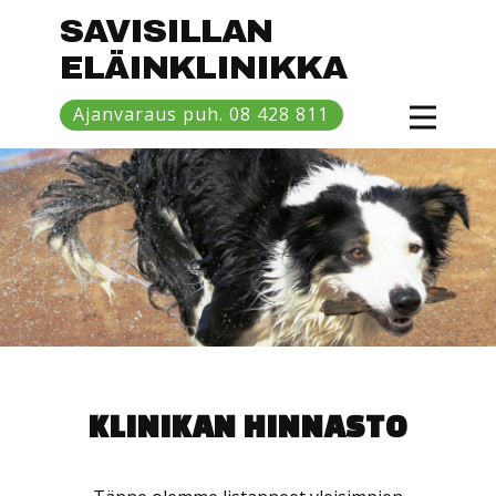
SAVISILLAN
ELÄINKLINIKKA
Etusivu
Ajanvaraus puh. 08 428 811
Hinnasto
Eläinlääkärit
Savisilta
KLINIKAN HI​NNASTO