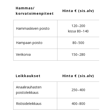
Hammas/
Hinta € (sis.alv)
korvatoimenpiteet
120–200
Hammaskiven poisto
kissa 80–140
Hampaan poisto
80–500
Verikorva
150–280
Leikkaukset
Hinta € (sis.alv)
A​naalirauhasten
250–400
poistoleikkaus
Ristisideleikkaus
400–800