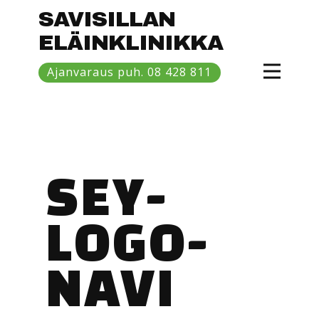
SAVISILLAN
ELÄINKLINIKKA
Etusivu
Ajanvaraus puh. 08 428 811
Hinnasto
Eläinlääkärit
Savisilta
SEY-
LOGO-
NAVI