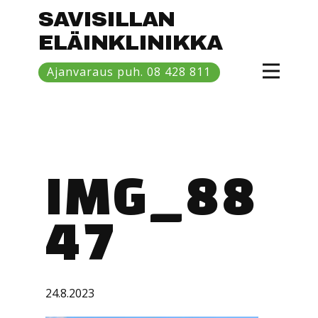
SAVISILLAN
ELÄINKLINIKKA
Etusivu
Ajanvaraus puh. 08 428 811
Hinnasto
Eläinlääkärit
Savisilta
IMG_88
47
24.8.2023