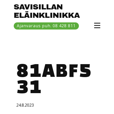
SAVISILLAN
ELÄINKLINIKKA
Etusivu
Ajanvaraus puh. 08 428 811
Hinnasto
Eläinlääkärit
Savisilta
81ABF5
31
24.8.2023